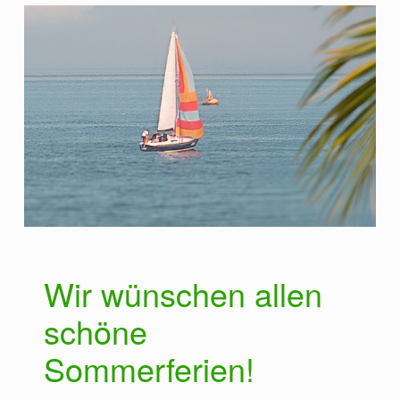
U
N
F
T
Wir wünschen allen
schöne
Sommerferien!