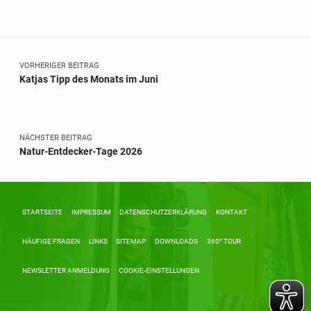
Beitragsnavigation
Skip back to main navigation
VORHERIGER BEITRAG
Katjas Tipp des Monats im Juni
NÄCHSTER BEITRAG
Natur-Entdecker-Tage 2026
STARTSEITE
IMPRESSUM
DATENSCHUTZERKLÄRUNG
KONTAKT
HÄUFIGE FRAGEN
LINKS
SITEMAP
DOWNLOADS
360° TOUR
NEWSLETTER ANMELDUNG
COOKIE-EINSTELLUNGEN