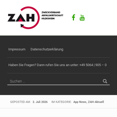
ZAH
F
Facebook
Youtube
Ü
R
E
I
N
E
Impressum
Datenschutzerklärung
S
A
Haben Sie Fragen? Dann rufen Sie uns an unter: +49 5064 | 905 – 0
U
B
Suchen nach:
E
R
E
Z
GEPOSTED AM:
2. Juli 2026
IM KATEGORIE:
App News
,
ZAH-Aktuell
U
K