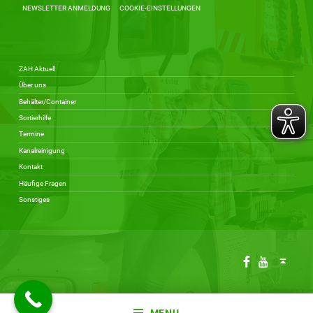
NEWSLETTER ANMELDUNG
COOKIE-EINSTELLUNGEN
ZAH Aktuell
Über uns
Behälter/Container
Sortierhilfe
Termine
Kanalreinigung
Kontakt
Häufige Fragen
Sonstiges
Facebook
Youtube
Back to top ↑
MENU