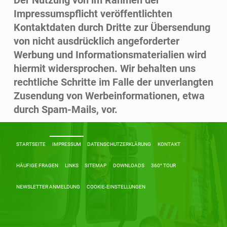
Der Nutzung von im Rahmen der
Impressumspflicht veröffentlichten
Kontaktdaten durch Dritte zur Übersendung
von nicht ausdrücklich angeforderter
Werbung und Informationsmaterialien wird
hiermit widersprochen.
Wir behalten uns
rechtliche Schritte im Falle der unverlangten
Zusendung von Werbeinformationen, etwa
durch Spam-Mails, vor.
Skip back to main navigation
STARTSEITE
IMPRESSUM
DATENSCHUTZERKLÄRUNG
KONTAKT
HÄUFIGE FRAGEN
LINKS
SITEMAP
DOWNLOADS
360° TOUR
NEWSLETTER ANMELDUNG
COOKIE-EINSTELLUNGEN