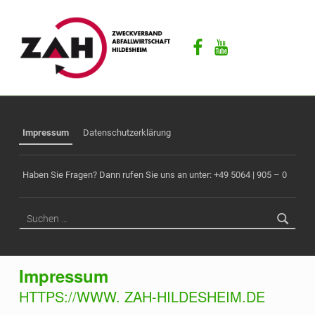
ZAH
F
Facebook
Youtube
Ü
R
E
I
N
E
Impressum
Datenschutzerklärung
S
A
Haben Sie Fragen? Dann rufen Sie uns an unter: +49 5064 | 905 – 0
U
B
Suchen nach:
E
R
E
Impressum
Z
U
HTTPS://WWW. ZAH-HILDESHEIM.DE
K