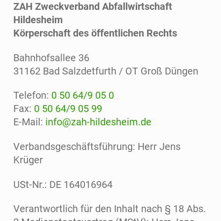
ZAH Zweckverband Abfallwirtschaft
U
Hildesheim
N
Körperschaft des öffentlichen Rechts
F
T
Bahnhofsallee 36
31162 Bad Salzdetfurth / OT Groß Düngen
Telefon:
0 50 64/9 05 0
Fax:
0 50 64/9 05 99
E-Mail:
info@zah-hildesheim.de
Verbandsgeschäftsführung: Herr Jens
Krüger
USt-Nr.: DE 164016964
Verantwortlich für den Inhalt nach § 18 Abs.