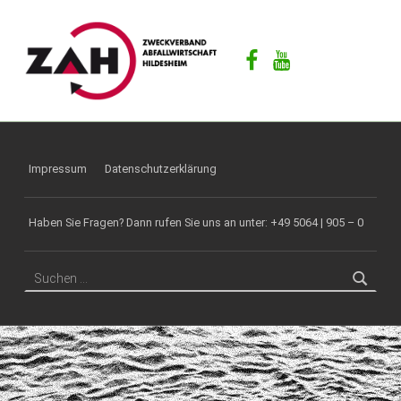
ZAH
F
Facebook
Youtube
Ü
R
E
I
N
E
Impressum
Datenschutzerklärung
S
A
Haben Sie Fragen? Dann rufen Sie uns an unter: +49 5064 | 905 – 0
U
B
Suchen nach:
E
R
E
Z
U
K