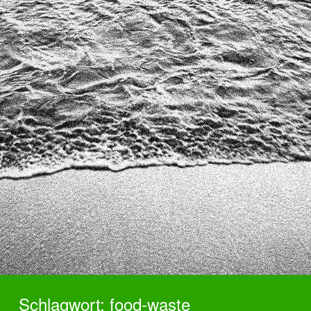
U
N
F
T
Schlagwort:
food-waste