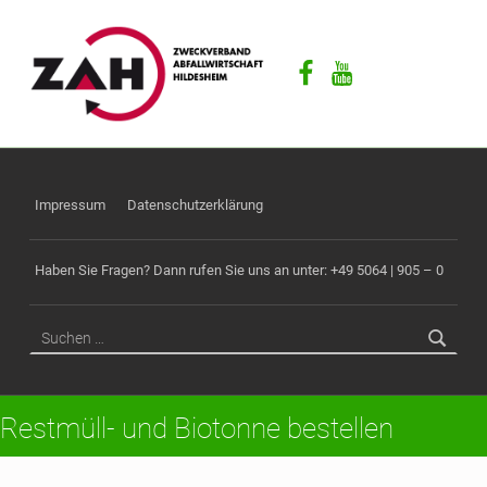
ZAH
F
Facebook
Youtube
Ü
R
E
I
N
E
Impressum
Datenschutzerklärung
S
A
Haben Sie Fragen? Dann rufen Sie uns an unter: +49 5064 | 905 – 0
U
B
Suchen nach:
E
R
E
Restmüll- und Biotonne bestellen
Z
U
K