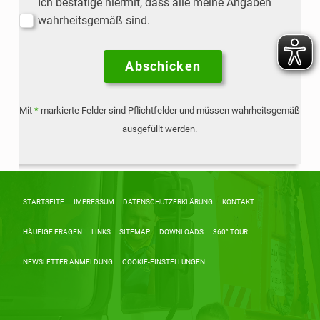
Ich bestätige hiermit, dass alle meine Angaben
wahrheitsgemäß sind.
Mit
*
markierte Felder sind Pflichtfelder und müssen wahrheitsgemäß
ausgefüllt werden.
Alternative:
Skip back to main navigation
STARTSEITE
IMPRESSUM
DATENSCHUTZERKLÄRUNG
KONTAKT
HÄUFIGE FRAGEN
LINKS
SITEMAP
DOWNLOADS
360° TOUR
NEWSLETTER ANMELDUNG
COOKIE-EINSTELLUNGEN