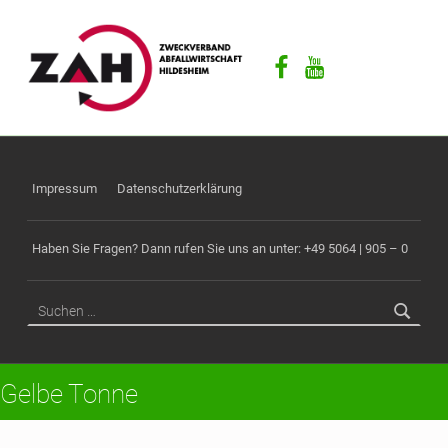
ZAH
F
Facebook
Youtube
Ü
R
E
I
N
E
Impressum
Datenschutzerklärung
S
A
Haben Sie Fragen? Dann rufen Sie uns an unter: +49 5064 | 905 – 0
U
B
Suchen nach:
E
R
E
Gelbe Tonne
Z
U
K