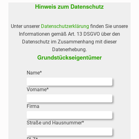
Hinweis zum Datenschutz
U
N
F
Unter unserer
Datenschutzerklärung
finden Sie unsere
T
Informationen gemäß Art. 13 DSGVO über den
Datenschutz im Zusammenhang mit dieser
Datenerhebung.
Grundstückseigentümer
Bitte lasse dieses Feld leer.
Name
*
Vorname
*
Firma
Straße und Hausnummer
*