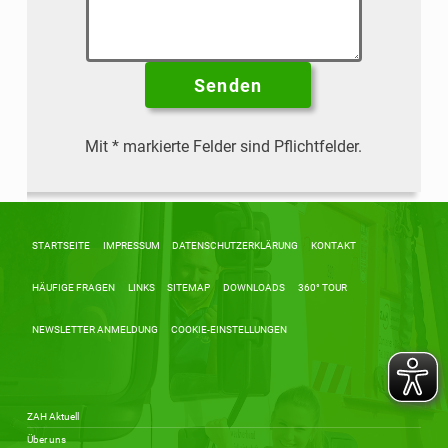
Mit
*
markierte Felder sind Pflichtfelder.
Alternative:
Skip back to main navigation
STARTSEITE
IMPRESSUM
DATENSCHUTZERKLÄRUNG
KONTAKT
HÄUFIGE FRAGEN
LINKS
SITEMAP
DOWNLOADS
360° TOUR
NEWSLETTER ANMELDUNG
COOKIE-EINSTELLUNGEN
ZAH Aktuell
Über uns